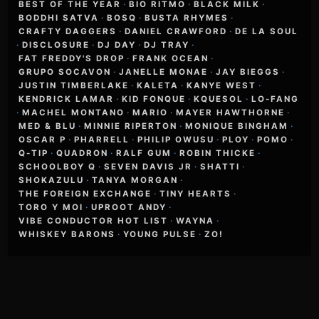
BEST OF THE YEAR
·
BIO RITMO
·
BLACK MILK
·
BODDHI SATVA
·
BOSQ
·
BUSTA RHYMES
·
CRAFTY DAGGERS
·
DANIEL CRAWFORD
·
DE LA SOUL
·
DISCLOSURE
·
DJ DAY
·
DJ TRAY
·
FAT FREDDY'S DROP
·
FRANK OCEAN
·
GRUPO SOCAVON
·
JANELLE MONAE
·
JAY BIEGGS
·
JUSTIN TIMBERLAKE
·
KALETA
·
KANYE WEST
·
KENDRICK LAMAR
·
KID FONQUE
·
KQUESOL
·
LO-FANG
·
MACHEL MONTANO
·
MARIO
·
MAYER HAWTHORNE
·
MED & BLU
·
MINNIE RIPERTON
·
MONIQUE BINGHAM
·
OSCAR P
·
PHARRELL
·
PHILIP OWUSU
·
PLOY
·
POMO
·
Q-TIP
·
QUADRON
·
RALF GUM
·
ROBIN THICKE
·
SCHOOLBOY Q
·
SEVEN DAVIS JR
·
SHATTI
·
SHOKAZULU
·
TANYA MORGAN
·
THE FOREIGN EXCHANGE
·
TINY HEARTS
·
TORO Y MOI
·
UPROOT ANDY
·
VIBE CONDUCTOR HOT LIST
·
WAYNA
·
WHISKEY BARONS
·
YOUNG PULSE
·
ZO!