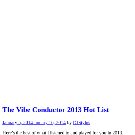
The Vibe Conductor 2013 Hot List
January 5, 2014
January 16, 2014
by
DJStylus
Here’s the best of what I listened to and played for you in 2013.