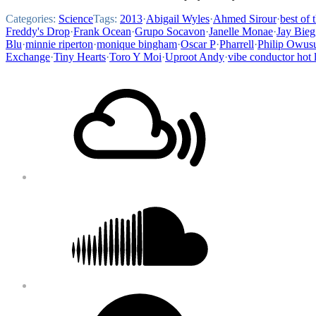
Categories:
Science
Tags:
2013
·
Abigail Wyles
·
Ahmed Sirour
·
best of 
Freddy's Drop
·
Frank Ocean
·
Grupo Socavon
·
Janelle Monae
·
Jay Bieg
Blu
·
minnie riperton
·
monique bingham
·
Oscar P
·
Pharrell
·
Philip Owus
Exchange
·
Tiny Hearts
·
Toro Y Moi
·
Uproot Andy
·
vibe conductor hot l
Footer
Mixcloud
Content
Soundcloud
Bandcamp