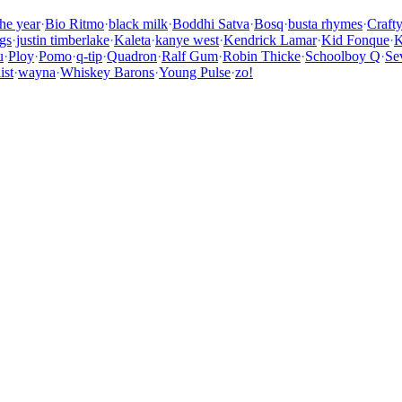
the year
·
Bio Ritmo
·
black milk
·
Boddhi Satva
·
Bosq
·
busta rhymes
·
Craft
gs
·
justin timberlake
·
Kaleta
·
kanye west
·
Kendrick Lamar
·
Kid Fonque
·
K
u
·
Ploy
·
Pomo
·
q-tip
·
Quadron
·
Ralf Gum
·
Robin Thicke
·
Schoolboy Q
·
Se
ist
·
wayna
·
Whiskey Barons
·
Young Pulse
·
zo!