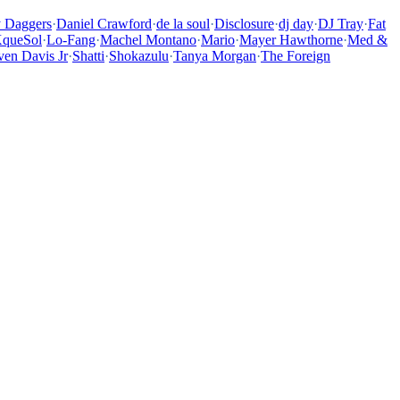
y Daggers
·
Daniel Crawford
·
de la soul
·
Disclosure
·
dj day
·
DJ Tray
·
Fat
queSol
·
Lo-Fang
·
Machel Montano
·
Mario
·
Mayer Hawthorne
·
Med &
ven Davis Jr
·
Shatti
·
Shokazulu
·
Tanya Morgan
·
The Foreign