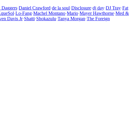
y Daggers
·
Daniel Crawford
·
de la soul
·
Disclosure
·
dj day
·
DJ Tray
·
Fat
queSol
·
Lo-Fang
·
Machel Montano
·
Mario
·
Mayer Hawthorne
·
Med &
ven Davis Jr
·
Shatti
·
Shokazulu
·
Tanya Morgan
·
The Foreign