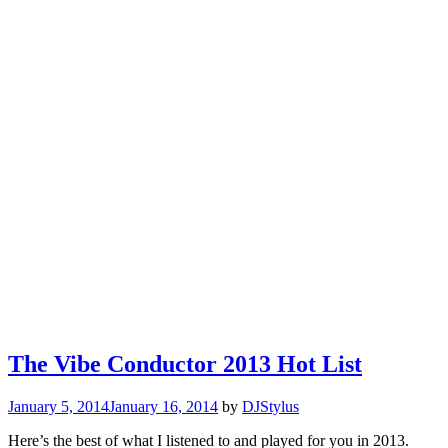
The Vibe Conductor 2013 Hot List
January 5, 2014
January 16, 2014
by
DJStylus
Here’s the best of what I listened to and played for you in 2013.