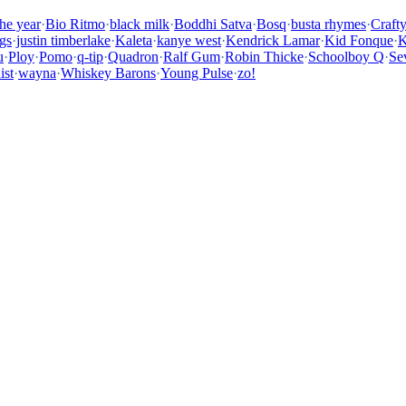
the year
·
Bio Ritmo
·
black milk
·
Boddhi Satva
·
Bosq
·
busta rhymes
·
Craft
gs
·
justin timberlake
·
Kaleta
·
kanye west
·
Kendrick Lamar
·
Kid Fonque
·
K
u
·
Ploy
·
Pomo
·
q-tip
·
Quadron
·
Ralf Gum
·
Robin Thicke
·
Schoolboy Q
·
Se
ist
·
wayna
·
Whiskey Barons
·
Young Pulse
·
zo!