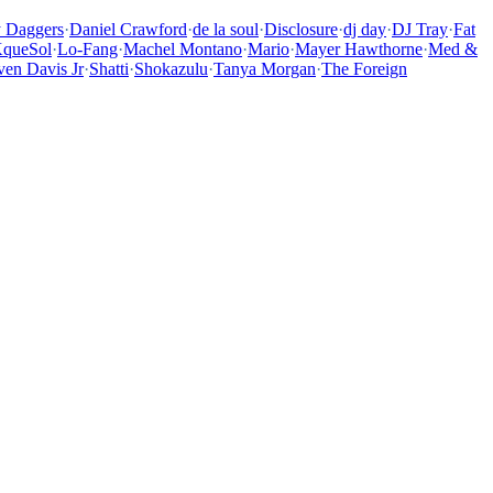
y Daggers
·
Daniel Crawford
·
de la soul
·
Disclosure
·
dj day
·
DJ Tray
·
Fat
queSol
·
Lo-Fang
·
Machel Montano
·
Mario
·
Mayer Hawthorne
·
Med &
ven Davis Jr
·
Shatti
·
Shokazulu
·
Tanya Morgan
·
The Foreign