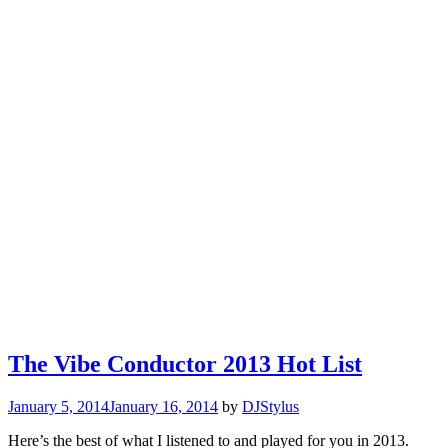
The Vibe Conductor 2013 Hot List
January 5, 2014
January 16, 2014
by
DJStylus
Here’s the best of what I listened to and played for you in 2013.