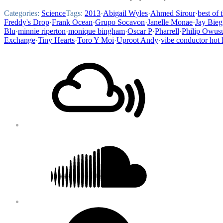
Categories:
Science
Tags:
2013
·
Abigail Wyles
·
Ahmed Sirour
·
best of 
Freddy's Drop
·
Frank Ocean
·
Grupo Socavon
·
Janelle Monae
·
Jay Bieg
Blu
·
minnie riperton
·
monique bingham
·
Oscar P
·
Pharrell
·
Philip Owus
Exchange
·
Tiny Hearts
·
Toro Y Moi
·
Uproot Andy
·
vibe conductor hot l
Footer
Mixcloud
Content
Soundcloud
Bandcamp