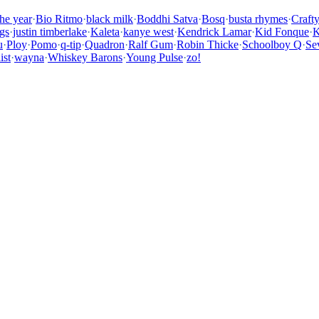
the year
·
Bio Ritmo
·
black milk
·
Boddhi Satva
·
Bosq
·
busta rhymes
·
Craft
gs
·
justin timberlake
·
Kaleta
·
kanye west
·
Kendrick Lamar
·
Kid Fonque
·
K
u
·
Ploy
·
Pomo
·
q-tip
·
Quadron
·
Ralf Gum
·
Robin Thicke
·
Schoolboy Q
·
Se
ist
·
wayna
·
Whiskey Barons
·
Young Pulse
·
zo!